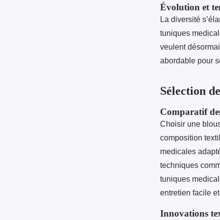
Évolution et te
La diversité s’él
tuniques medical
veulent désormais
abordable pour sé
Sélection d
Comparatif des 
Choisir une blou
composition texti
medicales adapté
techniques comme
tuniques medical
entretien facile 
Innovations tex