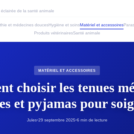
éclairée de la santé animale
hie et médecines douces
Hygiène et soins
Matériel et accessoires
Paras
Produits vétérinaires
Santé animale
MATÉRIEL ET ACCESSOIRES
 choisir les tenues mé
es et pyjamas pour soi
Jules
•
29 septembre 2025
•
6 min de lecture