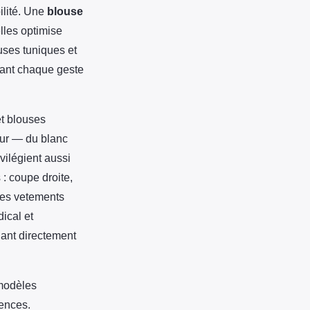
ilité. Une
blouse
lles optimise
uses tuniques et
dant chaque geste
et blouses
eur — du blanc
vilégient aussi
: coupe droite,
les vetements
ical et
uant directement
 modèles
gences.