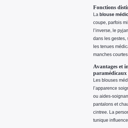
Fonctions disti
La
blouse médic
coupe, parfois mi
l’inverse, le pyj
dans les gestes,
les tenues médic
manches courtes 
Avantages et i
paramédicaux
Les blouses médi
l’apparence soign
ou aides-soignant
pantalons et chau
cintree. La person
tunique influence