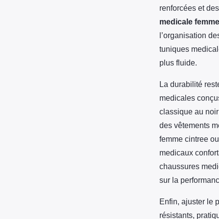
renforcées et des
medicale femm
l’organisation d
tuniques medicale
plus fluide.
La durabilité re
medicales conçus
classique au noir
des vêtements me
femme cintree ou
medicaux confort
chaussures medica
sur la performanc
Enfin, ajuster le 
résistants, prati