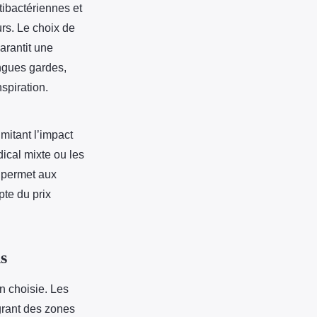
tibactériennes et
rs. Le choix de
arantit une
ongues gardes,
nspiration.
mitant l’impact
ical mixte ou les
 permet aux
pte du prix
s
n choisie. Les
grant des zones