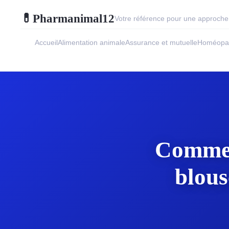
Pharmanimal12
💊
Votre référence pour une approche 
Accueil
Alimentation animale
Assurance et mutuelle
Homéopat
Comment
blous