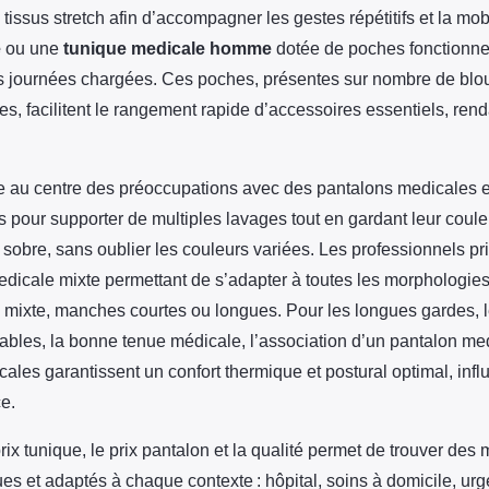
 tissus stretch afin d’accompagner les gestes répétitifs et la mob
e
ou une
tunique medicale homme
dotée de poches fonctionne
es journées chargées. Ces poches, présentes sur nombre de blo
s, facilitent le rangement rapide d’accessoires essentiels, ren
ste au centre des préoccupations avec des pantalons medicales 
 pour supporter de multiples lavages tout en gardant leur coul
 sobre, sans oublier les couleurs variées. Les professionnels pri
dicale mixte permettant de s’adapter à toutes les morphologies 
 mixte, manches courtes ou longues. Pour les longues gardes, 
ables, la bonne tenue médicale, l’association d’un pantalon med
les garantissent un confort thermique et postural optimal, infl
e.
prix tunique, le prix pantalon et la qualité permet de trouver des
ques et adaptés à chaque contexte : hôpital, soins à domicile, ur