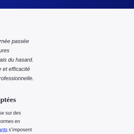
urnée passée
ures
ais du hasard.
et efficacité
rofessionnelle.
aptées
se sur des
 normes en
ants
s’imposent