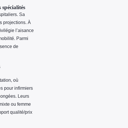
 spécialités
italiers. Sa
s projections. À
vilégie l’aisance
obilité. Parmi
ésence de
s
ation, où
s pour infirmiers
olongées. Leurs
n mixte ou femme
port qualité/prix