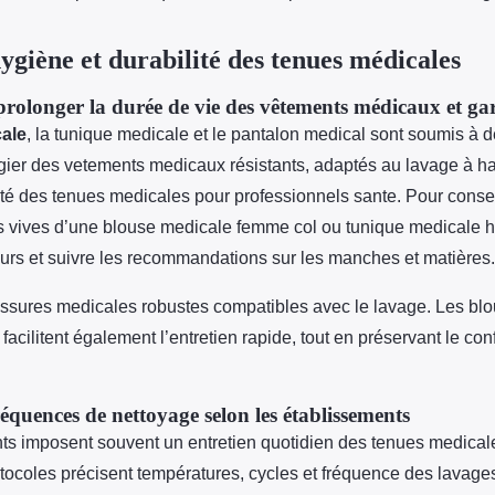
hygiène et durabilité des tenues médicales
prolonger la durée de vie des vêtements médicaux et gar
ale
, la tunique medicale et le pantalon medical sont soumis à 
égier des vetements medicaux résistants, adaptés au lavage à h
ité des tenues medicales pour professionnels sante. Pour conse
s vives d’une blouse medicale femme col ou tunique medicale 
eurs et suivre les recommandations sur les manches et matières.
ussures medicales robustes compatibles avec le lavage. Les bl
acilitent également l’entretien rapide, tout en préservant le conf
réquences de nettoyage selon les établissements
ts imposent souvent un entretien quotidien des tenues medicale
otocoles précisent températures, cycles et fréquence des lavag