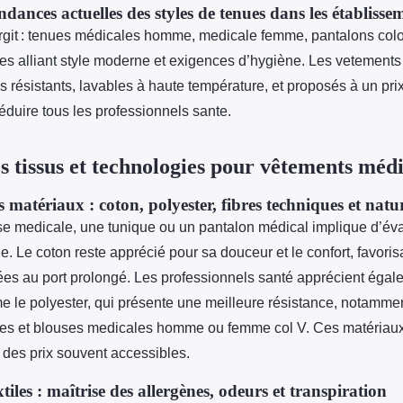
ndances actuelles des styles de tenues dans les établisse
argit : tenues médicales homme, medicale femme, pantalons colo
es alliant style moderne et exigences d’hygiène. Les vetement
 résistants, lavables à haute température, et proposés à un pri
duire tous les professionnels sante.
es tissus et technologies pour vêtements méd
matériaux : coton, polyester, fibres techniques et natur
se medicale, une tunique ou un pantalon médical implique d’éva
le. Le coton reste apprécié pour sa douceur et le confort, favoris
es au port prolongé. Les professionnels santé apprécient égale
 le polyester, qui présente une meilleure résistance, notammen
es et blouses medicales homme ou femme col V. Ces matériaux
et des prix souvent accessibles.
tiles : maîtrise des allergènes, odeurs et transpiration