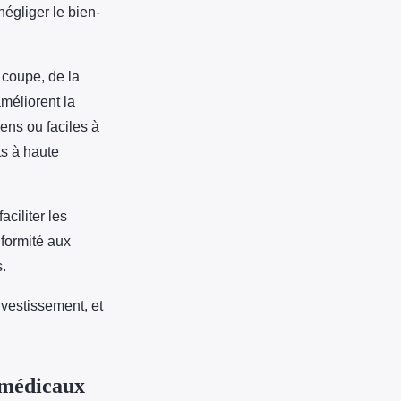
égliger le bien-
 coupe, de la
améliorent la
iens ou faciles à
ts à haute
ciliter les
nformité aux
s.
nvestissement, et
 médicaux