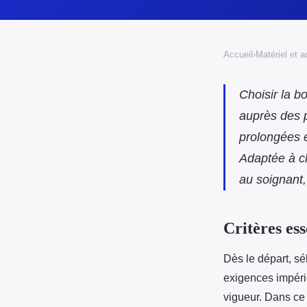
Accueil
›
Matériel et 
Choisir la 
auprès des p
prolongées e
Adaptée à ch
au soignant,
Critères ess
Dès le départ, s
exigences impérie
vigueur. Dans ce