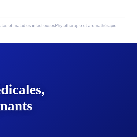
ites et maladies infectieuses
Phytothérapie et aromathérapie
dicales,
gnants