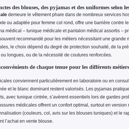
nctes des blouses, des pyjamas et des uniformes selon les
ale
demeure le vêtement phare dans de nombreux services hosp
xte ou adaptée pour femme col rond, offre une barrière contre le
ama médical – tunique médicale et pantalon médical assortis – pri
 souvent recommandé pour les métiers nécessitant une grande m
ales, le choix dépend du degré de protection souhaité, de la pr
ou longues, ou de la nécessité de coutures renforcées.
nconvénients de chaque tenue pour les différents métier
cales conviennent particulièrement en laboratoire ou en consult
ée et le blanc dominant restent valorisés. Les pyjamas pratique
s, avec tunique cintrée, s’avèrent essentiels lors de gardes pr
ssures médicales offrent un confort optimal, surtout en versio
nalisation (couleurs, col, avis sur les blouses tuniques) et le rap
nt l’achat en vente blouse.