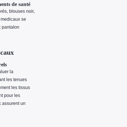
ments de santé
rés, blouses noir,
s medicaux se
x pantalon
icaux
els
luer la
ant les tenues
ment les tissus
t pour les
 assurent un