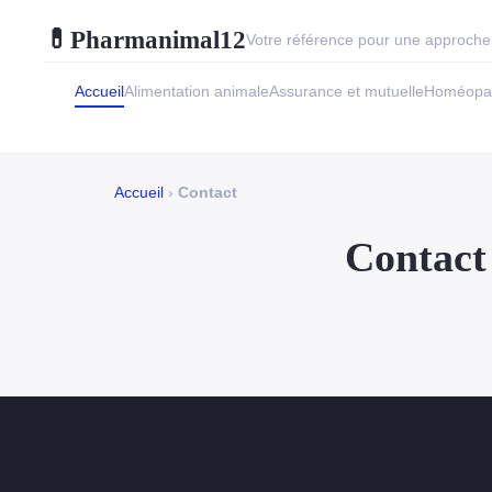
Pharmanimal12
💊
Votre référence pour une approche 
Accueil
Alimentation animale
Assurance et mutuelle
Homéopat
Accueil
›
Contact
Contact