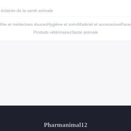
éclairée de la santé animale
hie et médecines douces
Hygiène et soins
Matériel et accessoires
Paras
Produits vétérinaires
Santé animale
Pharmanimal12